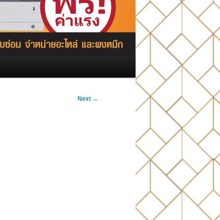
Next
→