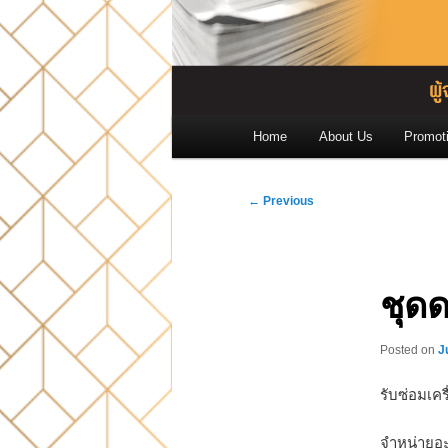
Main
Home
About Us
Promot
menu
Post
←
Previous
navigation
ชุดด
Posted on
J
รับซ่อมเคร
จำหน่ายอ