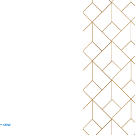
malink
.