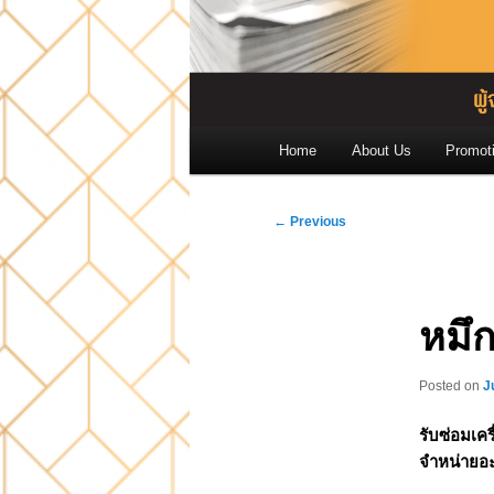
Main
Home
About Us
Promot
menu
Post
←
Previous
navigation
หมึก
Posted on
J
รับซ่อมเคร
จำหน่ายอ