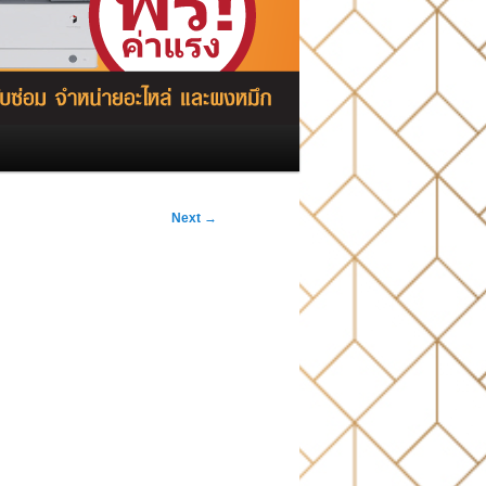
Next
→