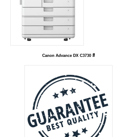
Canon Advance DX C3730 สี