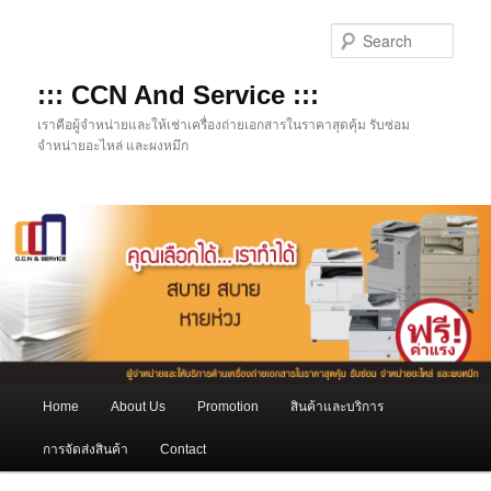
Skip
Skip
to
to
Sear
primary
secondary
content
content
::: CCN And Service :::
เราคือผู้จำหน่ายและให้เช่าเครื่องถ่ายเอกสารในราคาสุดคุ้ม รับซ่อม
จำหน่ายอะไหล่ และผงหมึก
Main
Home
About Us
Promotion
สินค้าและบริการ
menu
การจัดส่งสินค้า
Contact